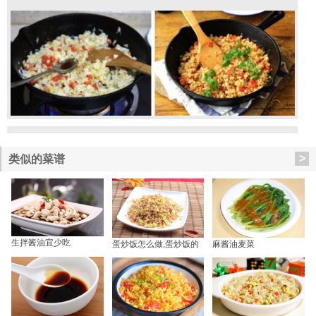
>
类似的菜谱
生拌酱油宜少吃
蛋炒饭怎么做,蛋炒饭的
麻酱油麦菜