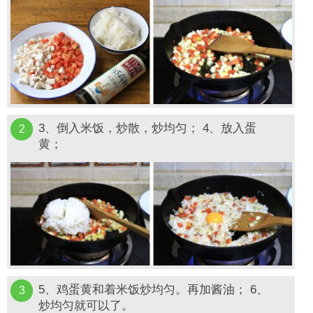
3、倒入米饭，炒散，炒均匀； 4、放入蛋
2
黄；
5、鸡蛋黄和着米饭炒均匀。再加酱油； 6、
3
炒均匀就可以了。