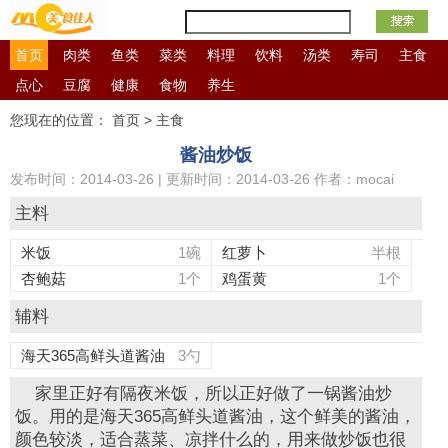
首页
肉类
鱼类
菜类
料理
饮料
汤类
寿司
主食
点心
豆腐
健康
食物
养生
营养
您现在的位置：
首页
>
主食
信息
酱油炒饭
库
发布时间：2014-03-26 | 更新时间：2014-03-26
作者：mocai
主料
米饭
1碗
红萝卜
半根
杏鲍菇
1个
鸡蛋黄
1个
辅料
海天365高鲜头道酱油
3勺
家里正好有隔夜米饭，所以正好做了一锅酱油炒
饭。用的是海天365高鲜头道酱油，这个鲜美的酱油，
颜色较淡，适合蒸菜、凉拌什么的，用来做炒饭也很