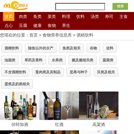
首页
肉类
鱼类
菜类
料理
饮料
汤类
寿司
主食
点心
豆腐
健康
食物
养生
营养
您现在的位置：
首页
>
食物营养信息库
>
酒精饮料
信息
酒精饮料
除鱼以外的水产
鱼类及相关
谷物
佐料
库
油脂类
草药及香料
水果类
糖及糖相关类
蔬菜类
不含酒精饮料
畜肉类及其制品
坚果与种子
豆类及相关
蛋类及奶类相关
伏特加酒
红酒
高粱酒