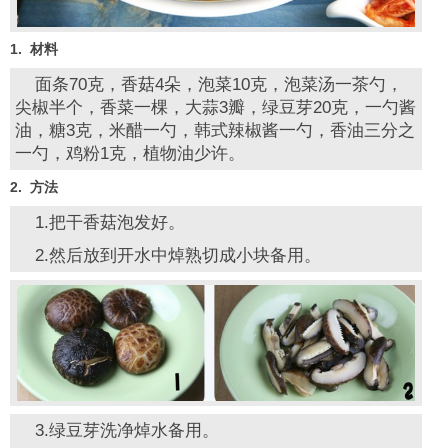
1. 材料
面条70克，香菇4朵，泡菜10克，泡菜汤一茶勺，
尖椒半个，香菜一棵，大蒜3瓣，绿豆芽20克，一勺酱
油，糖3克，米醋一勺，韩式辣椒酱一勺，香油三分之
一勺，鸡粉1克，植物油少许。
2. 方法
1.把干香菇泡发好。
2.然后放到开水中焯熟切成小块备用。
3.绿豆芽洗净焯水备用。