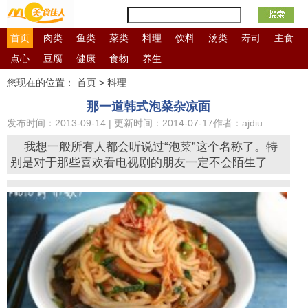
首页
肉类
鱼类
菜类
料理
饮料
汤类
寿司
主食
点心
豆腐
健康
食物
养生
营养
您现在的位置：
首页
>
料理
信息
那一道韩式泡菜杂凉面
库
发布时间：2013-09-14 | 更新时间：2014-07-17
作者：ajdiu
我想一般所有人都会听说过“泡菜”这个名称了。特
别是对于那些喜欢看电视剧的朋友一定不会陌生了