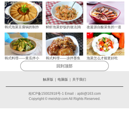
韩式泡菜豆腐锅的制作
鲜虾泡菜炒饭的做法[有
改篇源自酸菜鱼的一道
韩式料理——黄瓜拌小
韩式料理——凉拌墨鱼
泡菜怎么才能更好吃
回到顶部
触屏版
|
电脑版
|
关于我们
桂ICP备15002918号-1 Email：ajdii@163.com
Copyright © meishijr.com All Rights Reserved.