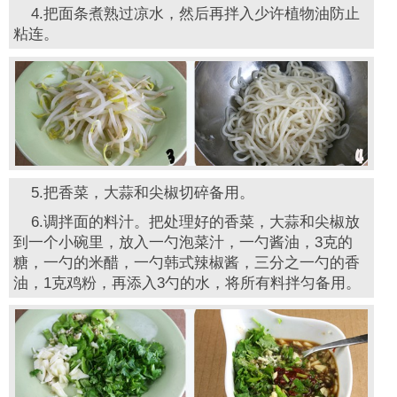
4.把面条煮熟过凉水，然后再拌入少许植物油防止
粘连。
5.把香菜，大蒜和尖椒切碎备用。
6.调拌面的料汁。把处理好的香菜，大蒜和尖椒放
到一个小碗里，放入一勺泡菜汁，一勺酱油，3克的
糖，一勺的米醋，一勺韩式辣椒酱，三分之一勺的香
油，1克鸡粉，再添入3勺的水，将所有料拌匀备用。