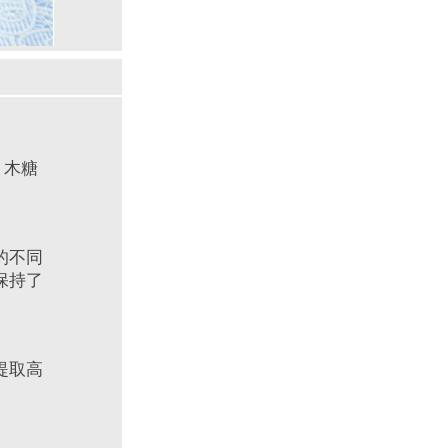
、木糖
的不同
保持了
提取高