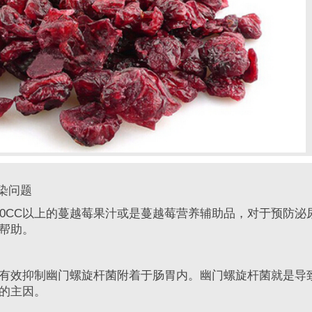
染问题
CC以上的蔓越莓果汁或是蔓越莓营养辅助品，对于预防泌
帮助。
效抑制幽门螺旋杆菌附着于肠胃内。幽门螺旋杆菌就是导
的主因。