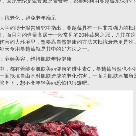
酸，因此无论是荤食或是素食者，都能够利用蔓越莓来保护心
抗老化，避免老年痴呆
学的博士报告研究中指出，蔓越莓具有一种非常强力的抵
酮，而且它的含量高居于一般常见的20种蔬果之冠，尤其在
伤害的大环境里，想要靠自然健康的方法来抵抗衰老更是难
每天食用蔓越莓就是其中的好方法之一。
养颜美容，维持肌肤年轻健康
，都有着能令肌肤美丽健康的维生素C，蔓越莓当然也不
一面抵抗自由基对肌肤造成的老化伤害，一面为肌肤添加所
管齐下，想不变年轻美丽恐怕也很难吧。