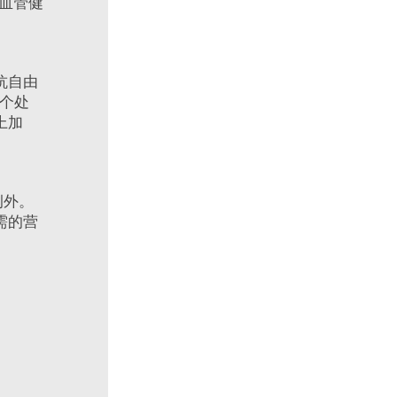
血管健
抗自由
这个处
上加
例外。
需的营