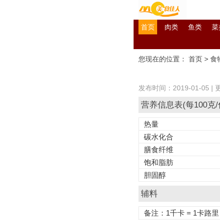
首页
肉类
鱼类
菜
您现在的位置：
首页
>
食
发布时间：2019-01-05 | 
营养信息表(每100克/
热量
碳水化合
膳食纤维
饱和脂肪
胆固醇
辅料
备注：1千卡 = 1卡路里 =