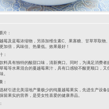
嚼片：
莓及蓝莓浓缩物，另添加维生素C、果寡糖、甘草萃取物
更加倍，风味佳、热量低。效果最好！
汁：
料具有独特的酸甜口味，清新爽口。同时，为满足消费者
草莓等水果混合的蔓越莓果汁，具有口感较不酸更顺口，又
味。
囊：
材引进北美湿地产量极少的纯蔓越莓果实，先进生产设备
保留果实的营养，是受女性喜爱的健康养品。
：