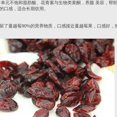
元不饱和脂肪酸、花青素与生物类黄酮，养颜 美容，帮
的口感，适合长期饮用。
了蔓越莓90%的营养物质，口感接近蔓越莓果，口感好，