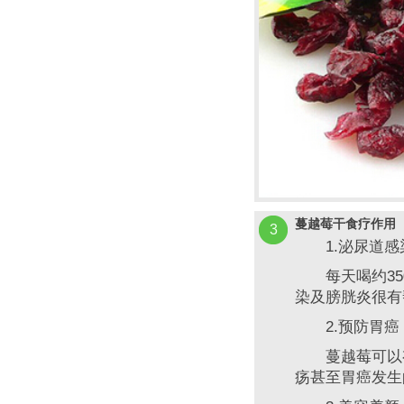
蔓越莓干食疗作用
3
1.泌尿道感
每天喝约350
染及膀胱炎很有
2.预防胃癌
蔓越莓可以有
疡甚至胃癌发生