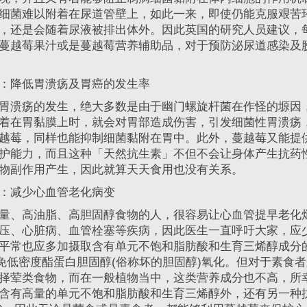
细菌难以附着在尿道管壁上，如此一来，即使仍能克服艰苦
，还是会随着尿液被排出体外。因此英国的研究人员建议，
上的蔓越莓果汁或是蔓越莓营养辅助品，对于预防泌尿道感染及
降低胃溃疡及胃癌的发生率
溃疡的发生，绝大多数是由于幽门螺旋杆菌在作怪的塬因
着在胃黏膜上时，就会对胃部造成伤害，引发细菌性胃溃疡
越莓，同样也能抑制细菌黏附在胃中。此外，蔓越莓又能提
护能力，而且这种「天然抗生素」不但不会让身体产生抗药
物副作用产生，因此就算天天食用也没有关系。
减少心血管老化病变
、高油脂、高胆固醇食物的人，很容易让心血管提早老化
压、心脏病、血管栓塞等疾病，因此医生一直呼吁大家，应
平常也应多加摄取含有单元不饱和脂肪酸和生育三烯醇成分
避免低密度酯蛋白胆固醇(俗称坏的胆固醇)氧化。但对于素食
择荤类食物，而在一般植物当中，这类营养成分也不高，所
含有高量的单元不饱和脂肪酸和生育三烯醇外，还有另一种