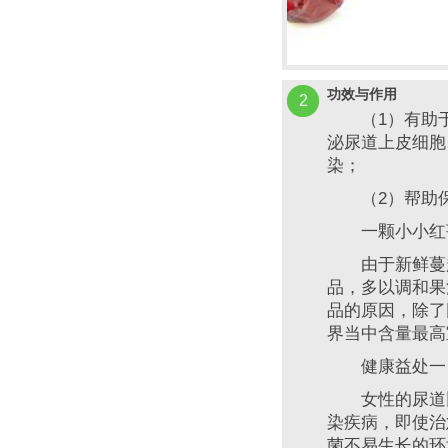
功效与作用
2
（1）有助于
泌尿道上皮细胞
染；
（2）帮助保
一颗小小红苺
由于新鲜蔓越
品，多以调和果
品的原因，除了
界当中含量最高
健康益处一：
女性的尿道比
染疾病，即使治
菌不易生长的环