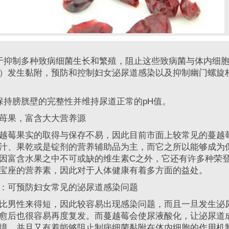
抑制多种致病细菌生长和繁殖，阻止这些致病菌与体内细胞
）发生黏附，预防和控制妇女泌尿道感染以及抑制幽门螺旋
持膀胱壁的完整性并维持尿道正常的pH值。
果，富含大大营养源
莓果实的取得与保存不易，因此目前市面上较常见的蔓越
汁、果乾或是锭剂的营养辅助品为主，而它之所以能够成为
因富含水果之中不可或缺的维生素C之外，它还有许多种荣
宝座的营养素，因此对于人体健康有着多方面的益处。
可预防妇女常见的泌尿道感染问题
男性来得短，因此较容易出现感染问题，而且一旦发生泌
愈后也很容易再度复发。而蔓越莓会使尿液酸化，让泌尿道
境，并且又有着能够阻止制病细菌黏附在体内细胞的作用机