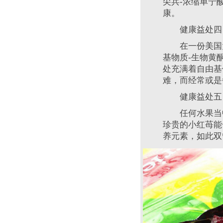
尖兵-浓缩单宁
康。
健康益处四：
在一份美国大
基物质-生物黄
处充满着自由基
难，而经常或是
健康益处五：
任何水果当中
珍贵的小红苺能
养元素，如此双