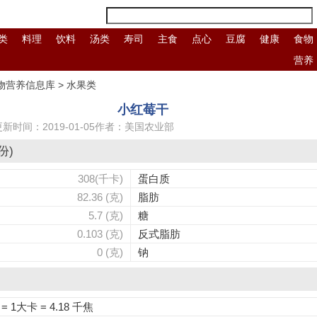
类
料理
饮料
汤类
寿司
主食
点心
豆腐
健康
食物
营养
信息
物营养信息库
>
水果类
库
小红莓干
更新时间：2019-01-05
作者：美国农业部
份)
308(千卡)
蛋白质
82.36 (克)
脂肪
5.7 (克)
糖
0.103 (克)
反式脂肪
0 (克)
钠
 1大卡 = 4.18 千焦