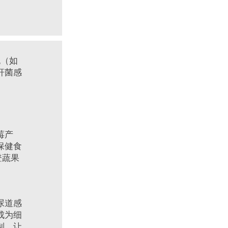
（如
杆菌感
莓产
保健食
登蔬果
尿道感
成为细
制，让