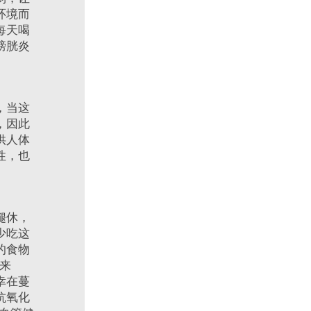
环境而
每天喝
膀胱炎
，当这
，因此
供人体
性，也
煺休，
少吃这
的食物
者来
幸在蔓
抗氧化