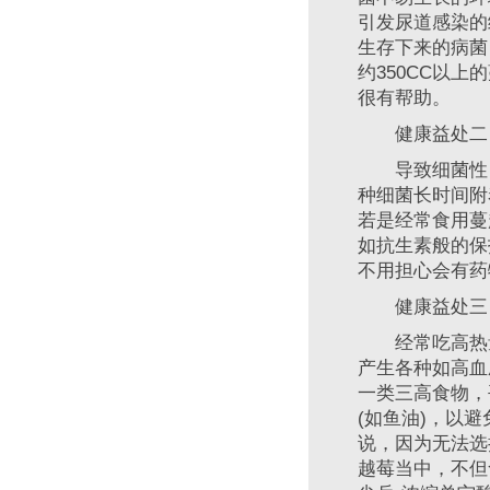
引发尿道感染的
生存下来的病菌
约350CC以
很有帮助。
健康益处二：
导致细菌性胃
种细菌长时间附
若是经常食用蔓
如抗生素般的保
不用担心会有药
健康益处三：
经常吃高热量
产生各种如高血
一类三高食物，
(如鱼油)，以
说，因为无法选
越莓当中，不但