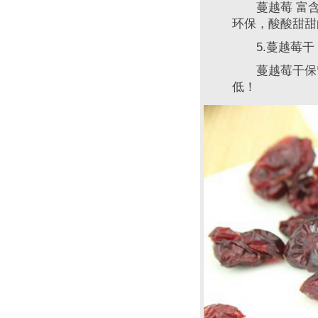
蔓越莓 富含单
环保，酸酸甜甜
5.蔓越莓干
蔓越莓干保留
低！