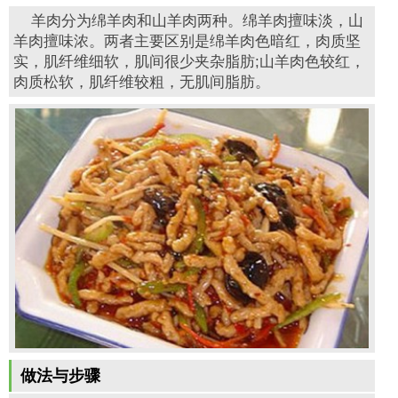
羊肉分为绵羊肉和山羊肉两种。绵羊肉擅味淡，山
羊肉擅味浓。两者主要区别是绵羊肉色暗红，肉质坚
实，肌纤维细软，肌间很少夹杂脂肪;山羊肉色较红，
肉质松软，肌纤维较粗，无肌间脂肪。
做法与步骤